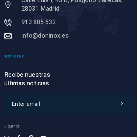
Calle Luis I, 45 B, Polígono Vallecas,
28031 Madrid
913 805 532
info@doninox.es
NOTICIAS
Recibe nuestras
últimas noticias
Síguenos