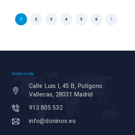
1
2
3
4
5
6
DIRECCIÓN
Calle Luis I, 45 B, Polígono
Vallecas, 28031 Madrid
913 805 532
info@doninox.es